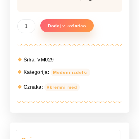
Kremni
Dodaj v košarico
med
s
cimetom
količina
Šifra:
VM029
Kategorija:
Medeni izdelki
Oznaka:
kremni med