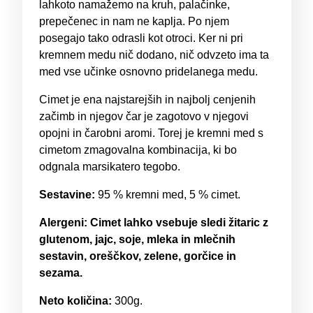
lahkoto namažemo na kruh, palačinke,
prepečenec in nam ne kaplja. Po njem
posegajo tako odrasli kot otroci. Ker ni pri
kremnem medu nič dodano, nič odvzeto ima ta
med vse učinke osnovno pridelanega medu.
Cimet je ena najstarejših in najbolj cenjenih
začimb in njegov čar je zagotovo v njegovi
opojni in čarobni aromi. Torej je kremni med s
cimetom zmagovalna kombinacija, ki bo
odgnala marsikatero tegobo.
Sestavine:
95 % kremni med, 5 % cimet.
Alergeni: Cimet l
ahko vsebuje sledi žitaric z
glutenom, jajc, soje, mleka in mlečnih
sestavin, oreščkov, zelene, gorčice in
sezama.
Neto količina:
300g.