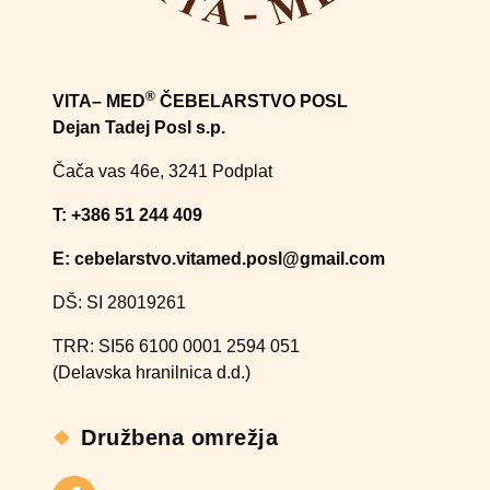
®
VITA– MED
ČEBELARSTVO POSL
Dejan Tadej Posl s.p.
Čača vas 46e, 3241 Podplat
T: +386 51 244 409​
E: cebelarstvo.vitamed.posl@gmail.com
DŠ: SI 28019261
TRR: SI56 6100 0001 2594 051
(Delavska hranilnica d.d.)
Družbena omrežja
Facebook