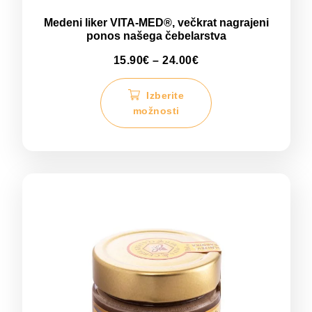
Medeni liker VITA-MED®, večkrat nagrajeni
ponos našega čebelarstva
15.90
€
–
24.00
€
Izberite
možnosti