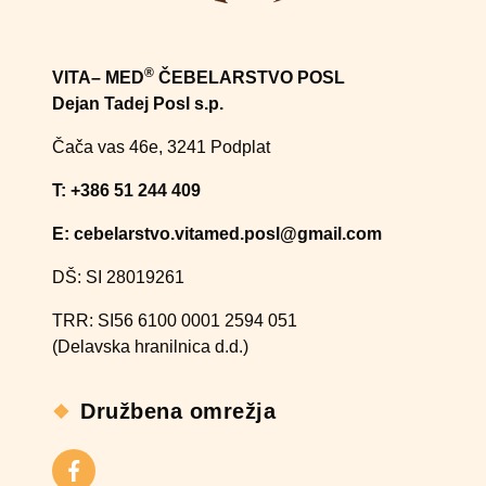
®
VITA– MED
ČEBELARSTVO POSL
Dejan Tadej Posl s.p.
Čača vas 46e, 3241 Podplat
T: +386 51 244 409​
E: cebelarstvo.vitamed.posl@gmail.com
DŠ: SI 28019261
TRR: SI56 6100 0001 2594 051
(Delavska hranilnica d.d.)
Družbena omrežja
Facebook