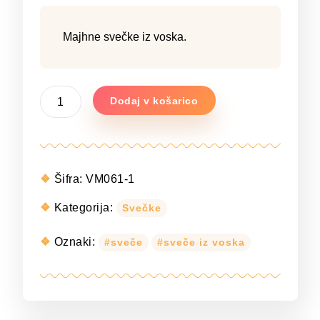
Majhne svečke iz voska.
Majhna
Dodaj v košarico
svečka
iz
voska
(angelček
2)
Šifra:
VM061-1
količina
Kategorija:
Svečke
Oznaki:
sveče
sveče iz voska