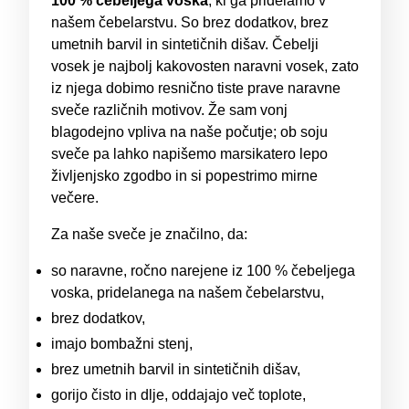
100 % čebeljega voska
, ki ga pridelamo v
našem čebelarstvu. So brez dodatkov, brez
umetnih barvil in sintetičnih dišav. Čebelji
vosek je najbolj kakovosten naravni vosek, zato
iz njega dobimo resnično tiste prave naravne
sveče različnih motivov. Že sam vonj
blagodejno vpliva na naše počutje; ob soju
sveče pa lahko napišemo marsikatero lepo
življenjsko zgodbo in si popestrimo mirne
večere.
Za naše sveče je značilno, da:
so naravne, ročno narejene iz 100 % čebeljega
voska, pridelanega na našem čebelarstvu,
brez dodatkov,
imajo bombažni stenj,
brez umetnih barvil in sintetičnih dišav,
gorijo čisto in dlje, oddajajo več toplote,